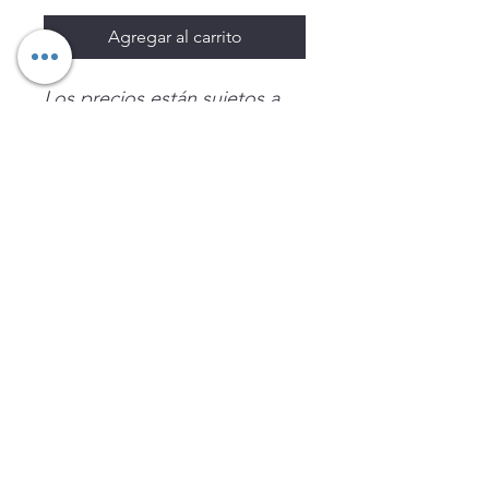
Agregar al carrito
Los precios están sujetos a
cambio sin previo aviso.
Imágenes de productos con
fines ilustrativos.
Disponibilidad sujeta a
existencias. Precios en MXN
sin IVA.
LEGNATEC
Email
ventas@legnatec.com
WhatsApp
+52 1 81 1184 8644