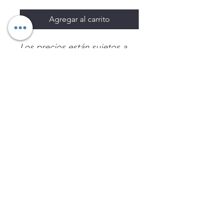
Agregar al carrito
Los precios están sujetos a
cambio sin previo aviso.
Imágenes de productos con
fines ilustrativos.
Disponibilidad sujeta a
existencias. Precios en MXN
sin IVA.
LEGNATEC
Email
ventas@legnatec.com
WhatsApp
+52 1 81 1184 8644