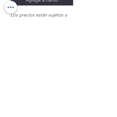
Agregar al carrito
Los precios están sujetos a
cambio sin previo aviso.
Imágenes de productos con
fines ilustrativos.
Disponibilidad sujeta a
existencias. Precios en MXN
sin IVA.
LEGNATEC
Email
ventas@legnatec.com
WhatsApp
+52 1 81 1184 8644
©2023 por LEGNATEC. Creado con LEGNATEC.COM