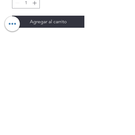
Agregar al carrito
Los precios están sujetos a
cambio sin previo aviso.
Imágenes de productos con
fines ilustrativos.
Disponibilidad sujeta a
existencias. Precios en MXN
sin IVA.
LEGNATEC
Email
ventas@legnatec.com