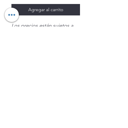
Agregar al carrito
Los precios están sujetos a
cambio sin previo aviso.
Imágenes de productos con
fines ilustrativos.
Disponibilidad sujeta a
existencias. Precios en MXN
sin IVA.
LEGNATEC
Email
ventas@legnatec.com
WhatsApp
+52 1 81 1184 8644