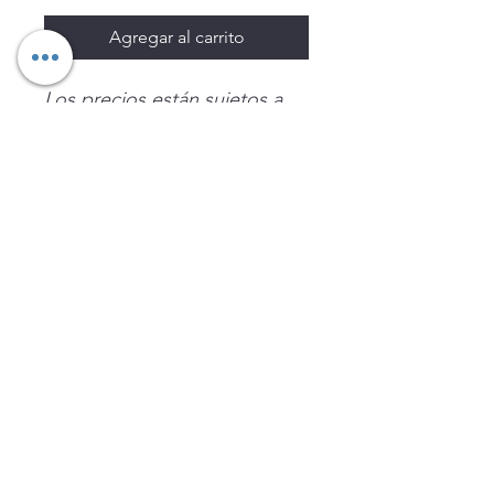
Agregar al carrito
Los precios están sujetos a
cambio sin previo aviso.
Imágenes de productos con
fines ilustrativos.
Disponibilidad sujeta a
existencias. Precios en MXN
sin IVA.
LEGNATEC
Email
ventas@legnatec.com
WhatsApp
+52 1 81 1184 8644