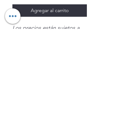
Agregar al carrito
Los precios están sujetos a
cambio sin previo aviso.
Imágenes de productos con
fines ilustrativos.
Disponibilidad sujeta a
existencias. Precios en MXN
sin IVA.
LEGNATEC
Email
ventas@legnatec.com
WhatsApp
+52 1 81 1184 8644