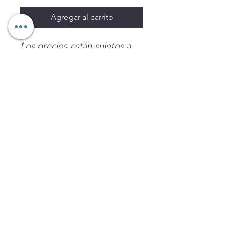
Agregar al carrito
Los precios están sujetos a
cambio sin previo aviso.
Imágenes de productos con
fines ilustrativos.
Disponibilidad sujeta a
existencias. Precios en MXN
sin IVA.
LEGNATEC
Email
ventas@legnatec.com
WhatsApp
+52 1 81 1184 8644