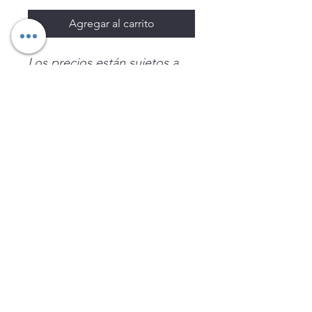
Agregar al carrito
Los precios están sujetos a
cambio sin previo aviso.
Imágenes de productos con
fines ilustrativos.
Disponibilidad sujeta a
existencias. Precios en MXN
sin IVA.
LEGNATEC
Email
ventas@legnatec.com
WhatsApp
+52 1 81 1184 8644