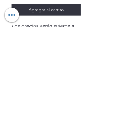
Agregar al carrito
Los precios están sujetos a
cambio sin previo aviso.
Imágenes de productos con
fines ilustrativos.
Disponibilidad sujeta a
existencias. Precios en MXN
sin IVA.
LEGNATEC
Email
ventas@legnatec.com
WhatsApp
+52 1 81 1184 8644