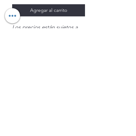
Agregar al carrito
Los precios están sujetos a
cambio sin previo aviso.
Imágenes de productos con
fines ilustrativos.
Disponibilidad sujeta a
existencias. Precios en MXN
sin IVA.
LEGNATEC
Email
ventas@legnatec.com
WhatsApp
+52 1 81 1184 8644