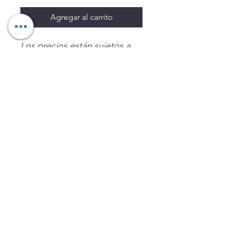
Agregar al carrito
Los precios están sujetos a
cambio sin previo aviso.
Imágenes de productos con
fines ilustrativos.
Disponibilidad sujeta a
existencias. Precios en MXN
sin IVA.
LEGNATEC
Email
ventas@legnatec.com
WhatsApp
+52 1 81 1184 8644