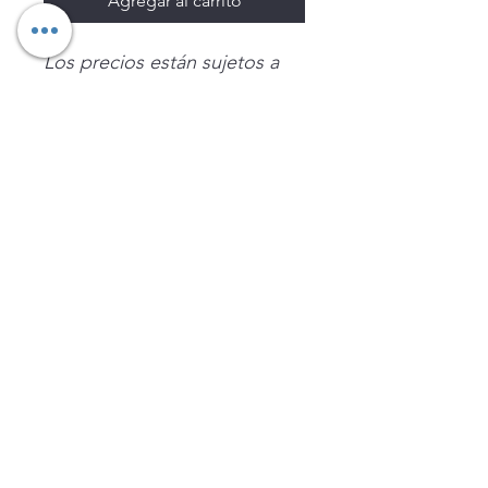
Agregar al carrito
Los precios están sujetos a
cambio sin previo aviso.
Imágenes de productos con
fines ilustrativos.
Disponibilidad sujeta a
existencias. Precios en MXN
sin IVA.
LEGNATEC
Email
ventas@legnatec.com
WhatsApp
+52 1 81 1184 8644
©2023 por LEGNATEC. Creado con LEGNATEC.COM