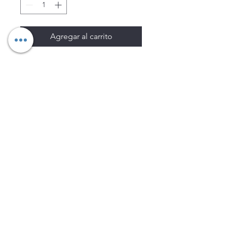
Agregar al carrito
Los precios están sujetos a
cambio sin previo aviso.
Imágenes de productos con
fines ilustrativos.
Disponibilidad sujeta a
existencias. Precios en MXN
sin IVA.
LEGNATEC
Email
ventas@legnatec.com