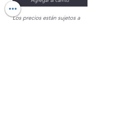
Agregar al carrito
Los precios están sujetos a
cambio sin previo aviso.
Imágenes de productos con
fines ilustrativos.
Disponibilidad sujeta a
existencias. Precios en MXN
sin IVA.
LEGNATEC
Email
ventas@legnatec.com
WhatsApp
+52 1 81 1184 8644
©2023 por LEGNATEC. Creado con LEGNATEC.COM