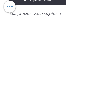
Agregar al carrito
Los precios están sujetos a
cambio sin previo aviso.
Imágenes de productos con
fines ilustrativos.
Disponibilidad sujeta a
existencias. Precios en MXN
sin IVA.
LEGNATEC
Email
ventas@legnatec.com
WhatsApp
+52 1 81 1184 8644
©2023 por LEGNATEC. Creado con LEGNATEC.COM