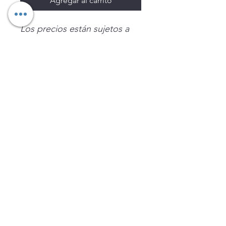
Agregar al carrito
Los precios están sujetos a
cambio sin previo aviso.
Imágenes de productos con
fines ilustrativos.
Disponibilidad sujeta a
existencias. Precios en MXN
sin IVA.
LEGNATEC
Email
ventas@legnatec.com
WhatsApp
+52 1 81 1184 8644
©2023 por LEGNATEC. Creado con LEGNATEC.COM