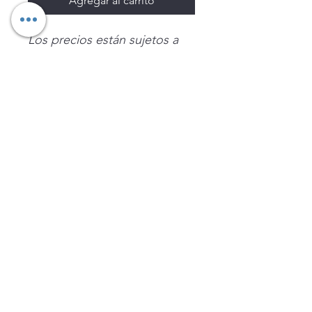
Agregar al carrito
Los precios están sujetos a
cambio sin previo aviso.
Imágenes de productos con
fines ilustrativos.
Disponibilidad sujeta a
existencias. Precios en MXN
sin IVA.
LEGNATEC
Email
ventas@legnatec.com
WhatsApp
+52 1 81 1184 8644
©2023 por LEGNATEC. Creado con LEGNATEC.COM