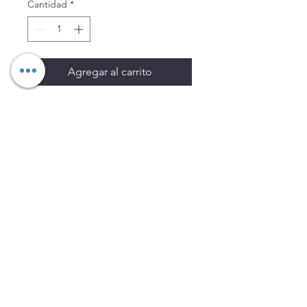
Cantidad
*
Agregar al carrito
Los precios están sujetos a
cambio sin previo aviso.
Imágenes de productos con
fines ilustrativos.
Disponibilidad sujeta a
existencias. Precios en MXN
sin IVA.
LEGNATEC