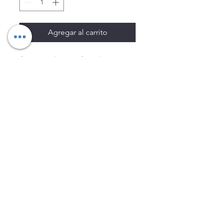
Agregar al carrito
Los precios están sujetos a
cambio sin previo aviso.
Imágenes de productos con
fines ilustrativos.
Disponibilidad sujeta a
existencias. Precios en MXN
sin IVA.
LEGNATEC
Email
ventas@legnatec.com