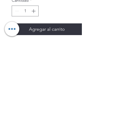
Cantidad
*
Agregar al carrito
Los precios están sujetos a
cambio sin previo aviso.
Imágenes de productos con
fines ilustrativos.
Disponibilidad sujeta a
existencias. Precios en MXN
sin IVA.
LEGNATEC