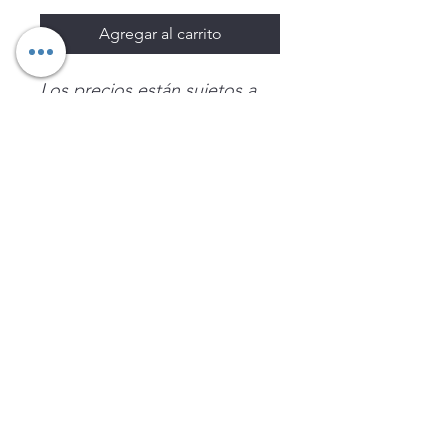
Agregar al carrito
Los precios están sujetos a
cambio sin previo aviso.
Imágenes de productos con
fines ilustrativos.
Disponibilidad sujeta a
existencias. Precios en MXN
sin IVA.
LEGNATEC
Email
ventas@legnatec.com
WhatsApp
+52 1 81 1184 8644