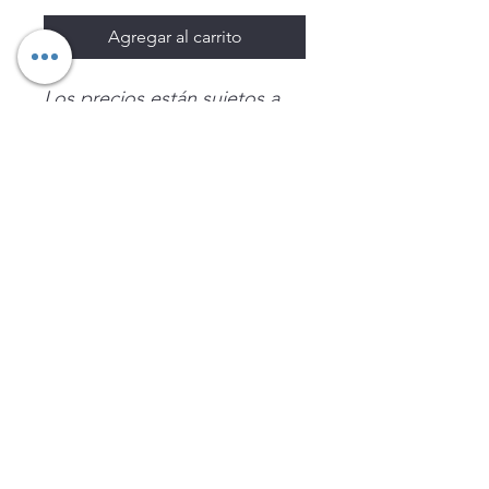
Agregar al carrito
Los precios están sujetos a
cambio sin previo aviso.
Imágenes de productos con
fines ilustrativos.
Disponibilidad sujeta a
existencias. Precios en MXN
sin IVA.
LEGNATEC
Email
ventas@legnatec.com
WhatsApp
+52 1 81 1184 8644