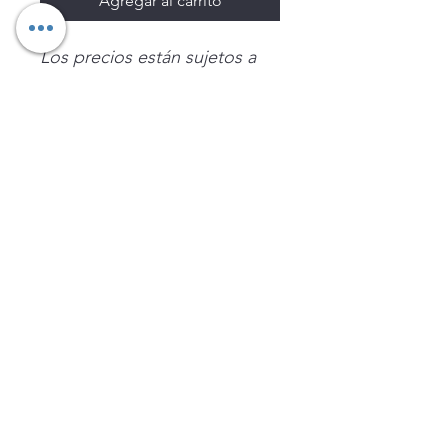
Agregar al carrito
Los precios están sujetos a
cambio sin previo aviso.
Imágenes de productos con
fines ilustrativos.
Disponibilidad sujeta a
existencias. Precios en MXN
sin IVA.
LEGNATEC
Email
ventas@legnatec.com
WhatsApp
+52 1 81 1184 8644
©2023 por LEGNATEC. Creado con LEGNATEC.COM