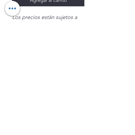
Agregar al carrito
Los precios están sujetos a
cambio sin previo aviso.
Imágenes de productos con
fines ilustrativos.
Disponibilidad sujeta a
existencias. Precios en MXN
sin IVA.
LEGNATEC
Email
ventas@legnatec.com
WhatsApp
+52 1 81 1184 8644
©2023 por LEGNATEC. Creado con LEGNATEC.COM