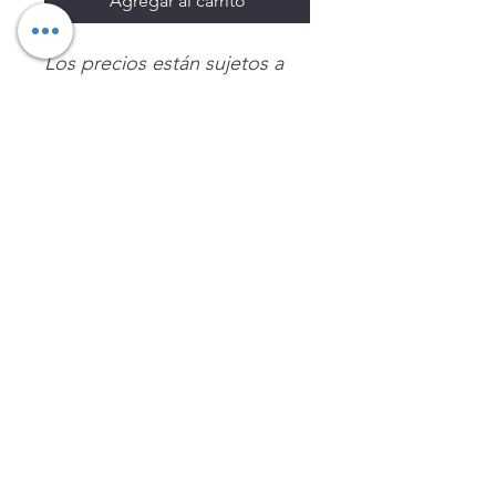
Agregar al carrito
Los precios están sujetos a
cambio sin previo aviso.
Imágenes de productos con
fines ilustrativos.
Disponibilidad sujeta a
existencias. Precios en MXN
sin IVA.
LEGNATEC
Email
ventas@legnatec.com
WhatsApp
+52 1 81 1184 8644
©2023 por LEGNATEC. Creado con LEGNATEC.COM