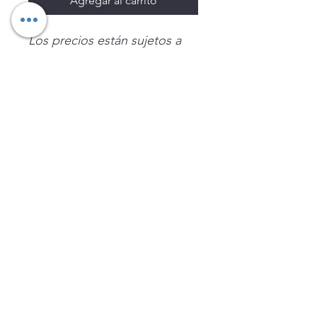
Agregar al carrito
Los precios están sujetos a
cambio sin previo aviso.
Imágenes de productos con
fines ilustrativos.
Disponibilidad sujeta a
existencias. Precios en MXN
sin IVA.
LEGNATEC
Email
ventas@legnatec.com
WhatsApp
+52 1 81 1184 8644
©2023 por LEGNATEC. Creado con LEGNATEC.COM