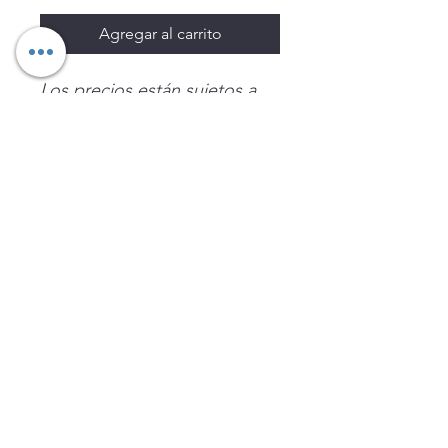
Agregar al carrito
Los precios están sujetos a
cambio sin previo aviso.
Imágenes de productos con
fines ilustrativos.
Disponibilidad sujeta a
existencias. Precios en MXN
sin IVA.
LEGNATEC
Email
ventas@legnatec.com
WhatsApp
+52 1 81 1184 8644