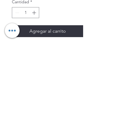
Cantidad
*
Agregar al carrito
Los precios están sujetos a
cambio sin previo aviso.
Imágenes de productos con
fines ilustrativos.
Disponibilidad sujeta a
existencias. Precios en MXN
sin IVA.
LEGNATEC