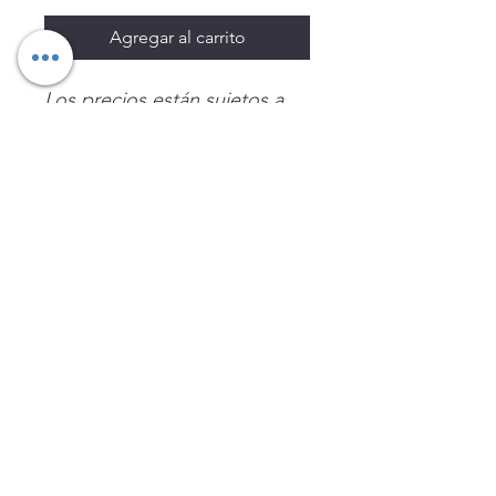
Agregar al carrito
Los precios están sujetos a
cambio sin previo aviso.
Imágenes de productos con
fines ilustrativos.
Disponibilidad sujeta a
existencias. Precios en MXN
sin IVA.
LEGNATEC
Email
ventas@legnatec.com
WhatsApp
+52 1 81 1184 8644