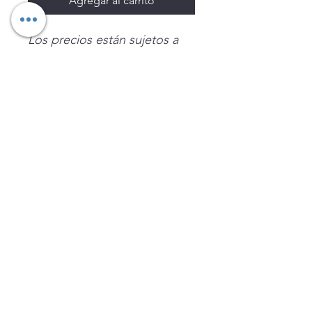
Agregar al carrito
Los precios están sujetos a
cambio sin previo aviso.
Imágenes de productos con
fines ilustrativos.
Disponibilidad sujeta a
existencias. Precios en MXN
sin IVA.
LEGNATEC
Email
ventas@legnatec.com
WhatsApp
+52 1 81 1184 8644
©2023 por LEGNATEC. Creado con LEGNATEC.COM