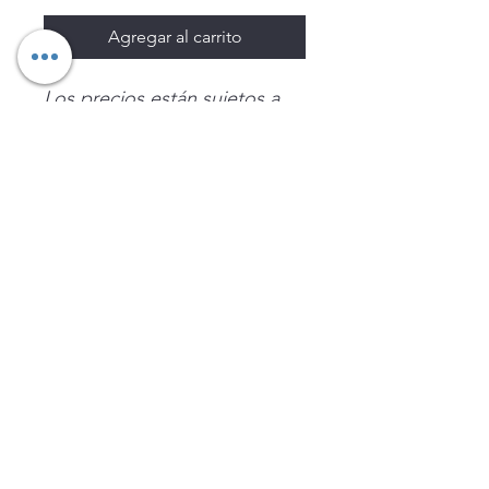
Agregar al carrito
Los precios están sujetos a
cambio sin previo aviso.
Imágenes de productos con
fines ilustrativos.
Disponibilidad sujeta a
existencias. Precios en MXN
sin IVA.
LEGNATEC
Email
ventas@legnatec.com
WhatsApp
+52 1 81 1184 8644