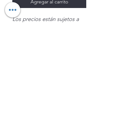
Agregar al carrito
Los precios están sujetos a
cambio sin previo aviso.
Imágenes de productos con
fines ilustrativos.
Disponibilidad sujeta a
existencias. Precios en MXN
sin IVA.
LEGNATEC
Email
ventas@legnatec.com
WhatsApp
+52 1 81 1184 8644
©2023 por LEGNATEC. Creado con LEGNATEC.COM