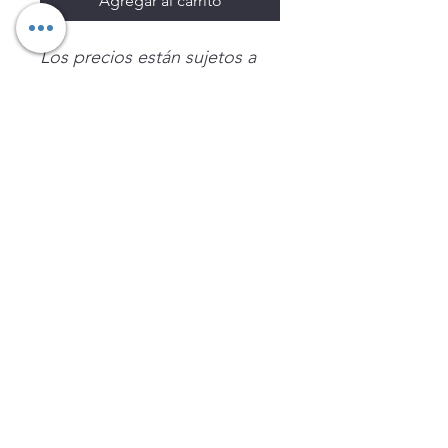
Agregar al carrito
Los precios están sujetos a
cambio sin previo aviso.
Imágenes de productos con
fines ilustrativos.
Disponibilidad sujeta a
existencias. Precios en MXN
sin IVA.
LEGNATEC
Email
ventas@legnatec.com
WhatsApp
+52 1 81 1184 8644
©2023 por LEGNATEC. Creado con LEGNATEC.COM