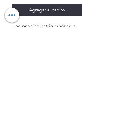
Agregar al carrito
Los precios están sujetos a
cambio sin previo aviso.
Imágenes de productos con
fines ilustrativos.
Disponibilidad sujeta a
existencias. Precios en MXN
sin IVA.
LEGNATEC
Email
ventas@legnatec.com
WhatsApp
+52 1 81 1184 8644