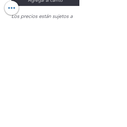
Agregar al carrito
Los precios están sujetos a
cambio sin previo aviso.
Imágenes de productos con
fines ilustrativos.
Disponibilidad sujeta a
existencias. Precios en MXN
sin IVA.
LEGNATEC
Email
ventas@legnatec.com
WhatsApp
+52 1 81 1184 8644
©2023 por LEGNATEC. Creado con LEGNATEC.COM