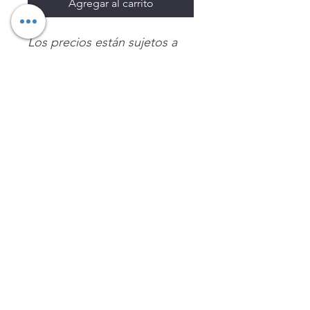
Agregar al carrito
Los precios están sujetos a
cambio sin previo aviso.
Imágenes de productos con
fines ilustrativos.
Disponibilidad sujeta a
existencias. Precios en MXN
sin IVA.
LEGNATEC
Email
ventas@legnatec.com
WhatsApp
+52 1 81 1184 8644
©2023 por LEGNATEC. Creado con LEGNATEC.COM