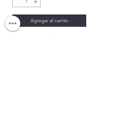
Agregar al carrito
Los precios están sujetos a
cambio sin previo aviso.
Imágenes de productos con
fines ilustrativos.
Disponibilidad sujeta a
existencias. Precios en MXN
sin IVA.
LEGNATEC
Email
ventas@legnatec.com