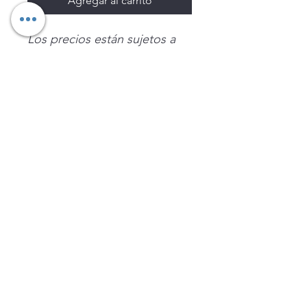
Agregar al carrito
Los precios están sujetos a
cambio sin previo aviso.
Imágenes de productos con
fines ilustrativos.
Disponibilidad sujeta a
existencias. Precios en MXN
sin IVA.
LEGNATEC
Email
ventas@legnatec.com
WhatsApp
+52 1 81 1184 8644
©2023 por LEGNATEC. Creado con LEGNATEC.COM