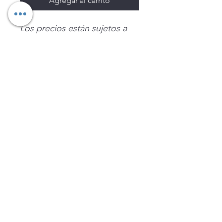
Agregar al carrito
Los precios están sujetos a
cambio sin previo aviso.
Imágenes de productos con
fines ilustrativos.
Disponibilidad sujeta a
existencias. Precios en MXN
sin IVA.
LEGNATEC
Email
ventas@legnatec.com
WhatsApp
+52 1 81 1184 8644
©2023 por LEGNATEC. Creado con LEGNATEC.COM