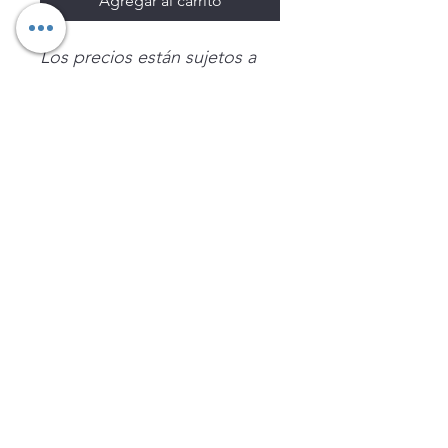
Agregar al carrito
Los precios están sujetos a
cambio sin previo aviso.
Imágenes de productos con
fines ilustrativos.
Disponibilidad sujeta a
existencias. Precios en MXN
sin IVA.
LEGNATEC
Email
ventas@legnatec.com
WhatsApp
+52 1 81 1184 8644
©2023 por LEGNATEC. Creado con LEGNATEC.COM