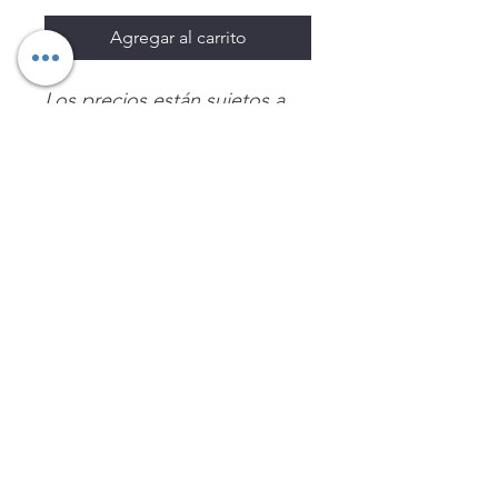
Agregar al carrito
Los precios están sujetos a
cambio sin previo aviso.
Imágenes de productos con
fines ilustrativos.
Disponibilidad sujeta a
existencias. Precios en MXN
sin IVA.
LEGNATEC
Email
ventas@legnatec.com
WhatsApp
+52 1 81 1184 8644