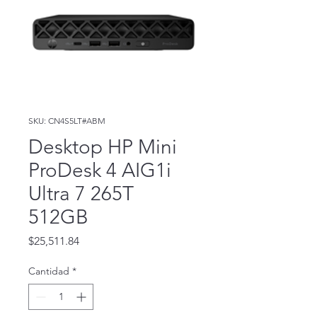
SKU: CN4S5LT#ABM
Desktop HP Mini
ProDesk 4 AIG1i
Ultra 7 265T
512GB
Precio
$25,511.84
Cantidad
*