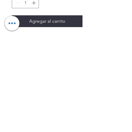
Agregar al carrito
Los precios están sujetos a
cambio sin previo aviso.
Imágenes de productos con
fines ilustrativos.
Disponibilidad sujeta a
existencias. Precios en MXN
sin IVA.
LEGNATEC
Email
ventas@legnatec.com