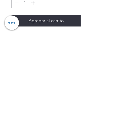
Agregar al carrito
Los precios están sujetos a
cambio sin previo aviso.
Imágenes de productos con
fines ilustrativos.
Disponibilidad sujeta a
existencias. Precios en MXN
sin IVA.
LEGNATEC
Email
ventas@legnatec.com