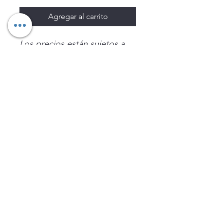
Agregar al carrito
Los precios están sujetos a
cambio sin previo aviso.
Imágenes de productos con
fines ilustrativos.
Disponibilidad sujeta a
existencias. Precios en MXN
sin IVA.
LEGNATEC
Email
ventas@legnatec.com
WhatsApp
+52 1 81 1184 8644