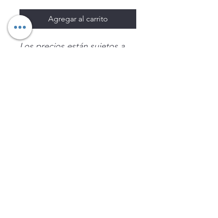
Agregar al carrito
Los precios están sujetos a
cambio sin previo aviso.
Imágenes de productos con
fines ilustrativos.
Disponibilidad sujeta a
existencias. Precios en MXN
sin IVA.
LEGNATEC
Email
ventas@legnatec.com
WhatsApp
+52 1 81 1184 8644