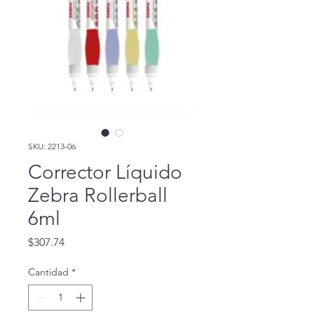
SKU: 2213-06
Corrector Líquido
Zebra Rollerball
6ml
Precio
$307.74
Cantidad
*