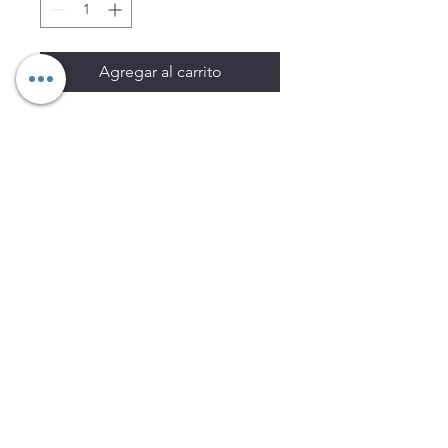
Agregar al carrito
Los precios están sujetos a
cambio sin previo aviso.
Imágenes de productos con
fines ilustrativos.
Disponibilidad sujeta a
existencias. Precios en MXN
sin IVA.
LEGNATEC
Email
ventas@legnatec.com