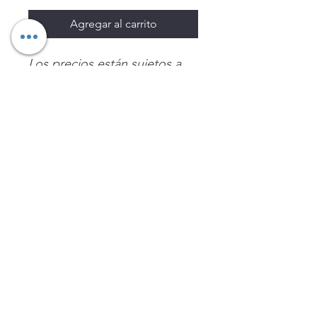
Agregar al carrito
Los precios están sujetos a
cambio sin previo aviso.
Imágenes de productos con
fines ilustrativos.
Disponibilidad sujeta a
existencias. Precios en MXN
sin IVA.
LEGNATEC
Email
ventas@legnatec.com
WhatsApp
+52 1 81 1184 8644