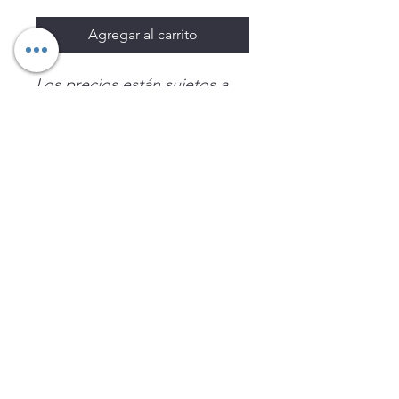
Agregar al carrito
Los precios están sujetos a
cambio sin previo aviso.
Imágenes de productos con
fines ilustrativos.
Disponibilidad sujeta a
existencias. Precios en MXN
sin IVA.
LEGNATEC
Email
ventas@legnatec.com
WhatsApp
+52 1 81 1184 8644