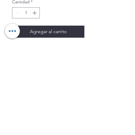
Cantidad
*
Agregar al carrito
Los precios están sujetos a
cambio sin previo aviso.
Imágenes de productos con
fines ilustrativos.
Disponibilidad sujeta a
existencias. Precios en MXN
sin IVA.
LEGNATEC